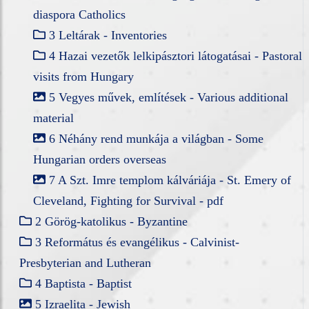
diaspora Catholics
3 Leltárak - Inventories
4 Hazai vezetők lelkipásztori látogatásai - Pastoral
visits from Hungary
5 Vegyes művek, említések - Various additional
material
6 Néhány rend munkája a világban - Some
Hungarian orders overseas
7 A Szt. Imre templom kálváriája - St. Emery of
Cleveland, Fighting for Survival - pdf
2 Görög-katolikus - Byzantine
3 Református és evangélikus - Calvinist-
Presbyterian and Lutheran
4 Baptista - Baptist
5 Izraelita - Jewish