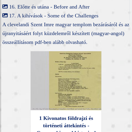
16. Előtte és utána - Before and After
17. A kihívások - Some of the Challenges
A clevelandi Szent Imre magyar templom bezárásáról és az
újranyitásáért folyt küzdelemről készített (magyar-angol)
összeállításom pdf-ben alább olvasható.
1 Kivonatos földrajzi és
történeti áttekintés -