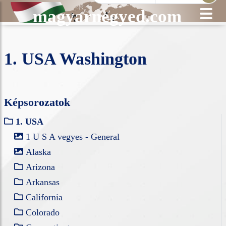
magyarnegyed.com
1. USA Washington
Képsorozatok
1. USA
1 U S A vegyes - General
Alaska
Arizona
Arkansas
California
Colorado