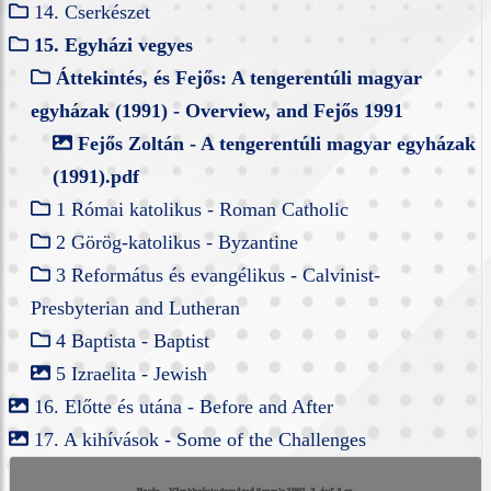
14. Cserkészet
15. Egyházi vegyes
Áttekintés, és Fejős: A tengerentúli magyar
egyházak (1991) - Overview, and Fejős 1991
Fejős Zoltán - A tengerentúli magyar egyházak
(1991).pdf
1 Római katolikus - Roman Catholic
2 Görög-katolikus - Byzantine
3 Református és evangélikus - Calvinist-
Presbyterian and Lutheran
4 Baptista - Baptist
5 Izraelita - Jewish
16. Előtte és utána - Before and After
17. A kihívások - Some of the Challenges