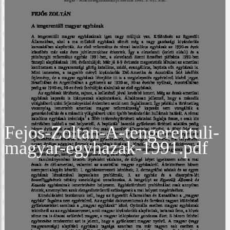
Fejos-Zoltan-A-tengerentuli-
magyar-egyhazak-1991.pdf