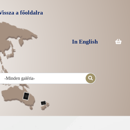
Vissza a főoldalra
In English