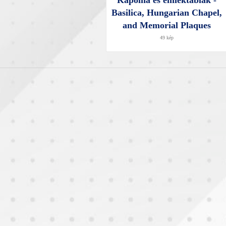
Kápolna és emléktáblák -
Basilica, Hungarian Chapel,
and Memorial Plaques
49 kép