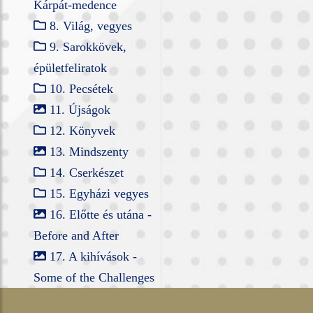
Kárpát-medence
8. Világ, vegyes
9. Sarokkövek,
épületfeliratok
10. Pecsétek
11. Újságok
12. Könyvek
13. Mindszenty
14. Cserkészet
15. Egyházi vegyes
16. Előtte és utána -
Before and After
17. A kihívások -
Some of the Challenges