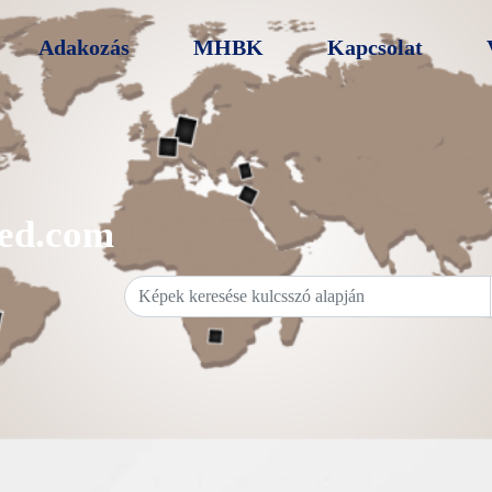
Adakozás
MHBK
Kapcsolat
ed.com