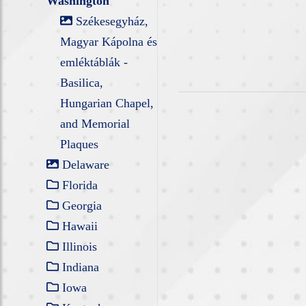
Washington
Székesegyház,
Magyar Kápolna és
emléktáblák -
Basilica,
Hungarian Chapel,
and Memorial
Plaques
Delaware
Florida
Georgia
Hawaii
Illinois
Indiana
Iowa