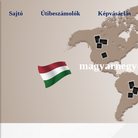
Sajtó
Útibeszámolók
Képvásárlás
magyarnegy