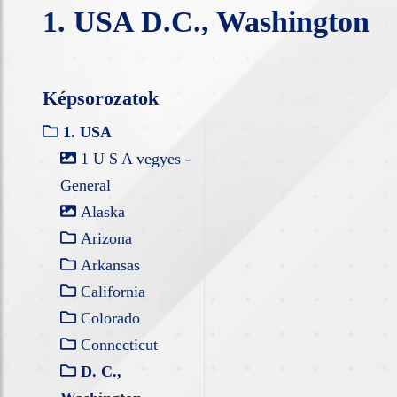
1. USA D.C., Washington
Képsorozatok
1. USA
1 U S A vegyes -
General
Alaska
Arizona
Arkansas
California
Colorado
Connecticut
D. C.,