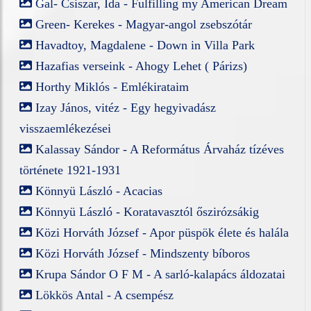
Gal- Csiszar, Ida - Fulfilling my American Dream
Green- Kerekes - Magyar-angol zsebszótár
Havadtoy, Magdalene - Down in Villa Park
Hazafias verseink - Ahogy Lehet ( Párizs)
Horthy Miklós - Emlékirataim
Izay János, vitéz - Egy hegyivadász
visszaemlékezései
Kalassay Sándor - A Református Árvaház tízéves
története 1921-1931
Könnyü László - Acacias
Könnyü László - Koratavasztól őszirózsákig
Közi Horváth József - Apor püspök élete és halála
Közi Horváth József - Mindszenty bíboros
Krupa Sándor O F M - A sarló-kalapács áldozatai
Lökkös Antal - A csempész