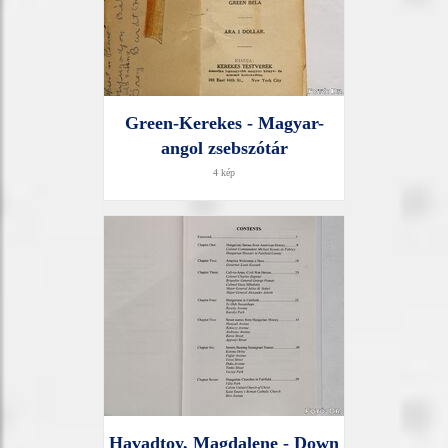
Green-Kerekes - Magyar-
angol zsebszótár
4 kép
Havadtoy, Magdalene - Down