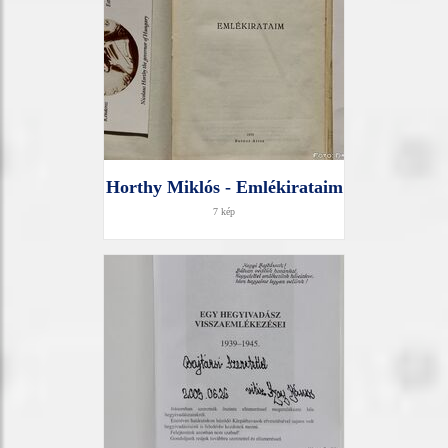
Horthy Miklós - Emlékirataim
7 kép