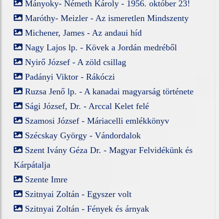
Mányoky- Németh Károly - 1956. október 23!
Maróthy- Meizler - Az ismeretlen Mindszenty
Michener, James - Az andaui híd
Nagy Lajos lp. - Kövek a Jordán medréből
Nyirő József - A zöld csillag
Padányi Viktor - Rákóczi
Ruzsa Jenő lp. - A kanadai magyarság története
Sági József, Dr. - Arccal Kelet felé
Szamosi József - Máriacelli emlékkönyv
Szécskay György - Vándordalok
Szent Ivány Géza Dr. - Magyar Felvidékünk és
Kárpátalja
Szente Imre
Szitnyai Zoltán - Egyszer volt
Szitnyai Zoltán - Fények és árnyak