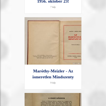
1956. október 23!
7 kép
Maróthy-Meizler - Az
ismeretlen Mindszenty
9 kép