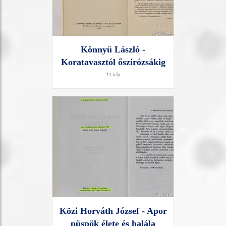
Könnyü László -
Koratavasztól őszirózsákig
11 kép
Közi Horváth József - Apor
püspök élete és halála