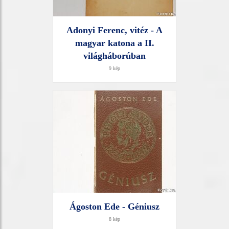
Adonyi Ferenc, vitéz - A
magyar katona a II.
világháborúban
9 kép
Ágoston Ede - Géniusz
8 kép