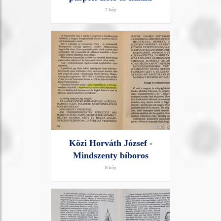
7 kép
Közi Horváth József -
Mindszenty bíboros
8 kép