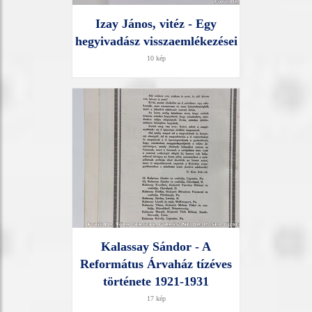
Izay János, vitéz - Egy
hegyivadász visszaemlékezései
10 kép
Kalassay Sándor - A
Református Árvaház tízéves
története 1921-1931
17 kép