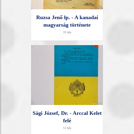
Ruzsa Jenő lp. - A kanadai
magyarság története
10 kép
Sági József, Dr. - Arccal Kelet
felé
12 kép