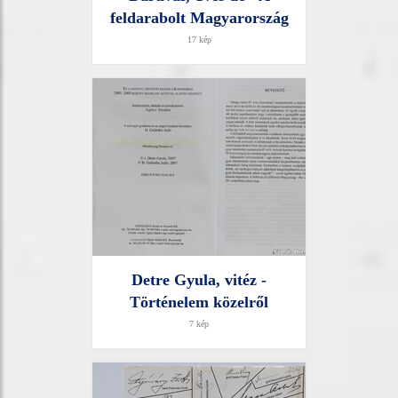
feldarabolt Magyarország
17 kép
Detre Gyula, vitéz -
Történelem közelről
7 kép