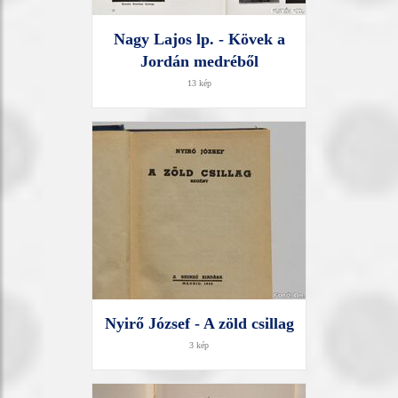
Nagy Lajos lp. - Kövek a
Jordán medréből
13 kép
Nyirő József - A zöld csillag
3 kép