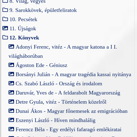
8. Világ, vegyes
9. Sarokkövek, épületfeliratok
10. Pecsétek
11. Újságok
12. Könyvek
Adonyi Ferenc, vitéz - A magyar katona a I I.
világháborúban
Ágoston Ede - Géniusz
Borsányi Julián - A magyar tragédia kassai nyitánya
Cs. Szabó László - Ország és irodalom
Daruvár, Yves de - A feldarabolt Magyarország
Detre Gyula, vitéz - Történelem közelről
Dunai Ákos - Magyar főnemesek az emigrációban
Eszenyi László - Híven mindhalálig
Ferencz Béla - Egy erdélyi fafaragó emlékiratai