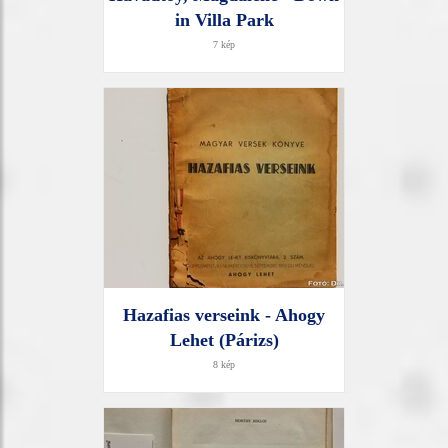
in Villa Park
7 kép
Hazafias verseink - Ahogy
Lehet (Párizs)
8 kép