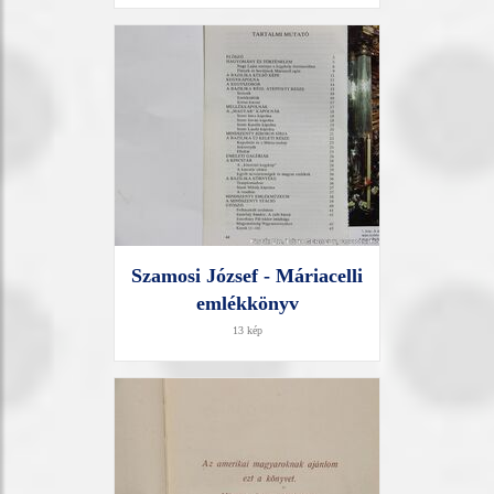
Szamosi József - Máriacelli
emlékkönyv
13 kép