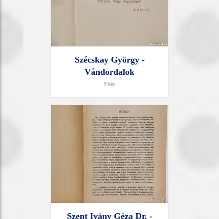
Szécskay György -
Vándordalok
9 kép
Szent Ivány Géza Dr. -