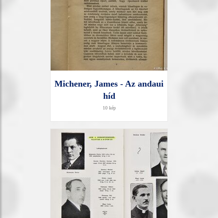
Michener, James - Az andaui
híd
10 kép