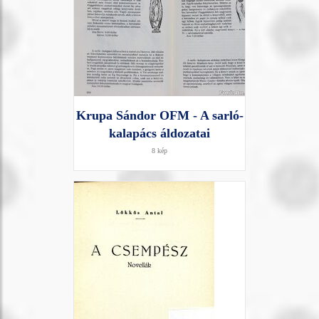
Krupa Sándor OFM - A sarló-
kalapács áldozatai
8 kép